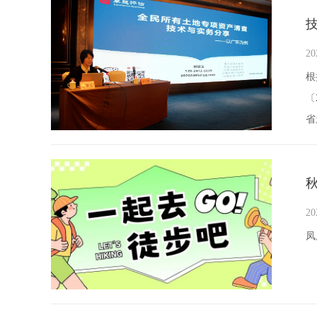
20
根
〔
省
地
20
凤