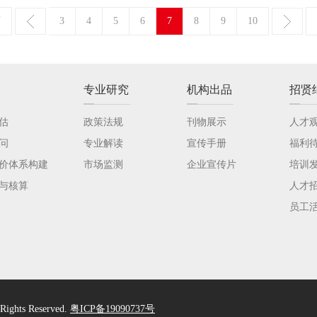
页
3
4
5
6
7
8
9
10
专业研究
机构出品
招贤
估
政策法规
刊物展示
人才
问
专业解读
宣传手册
福利
价体系构建
市场监测
企业宣传片
培训
与核算
人才
员工
ts Reserved.
粤ICP备19090737号