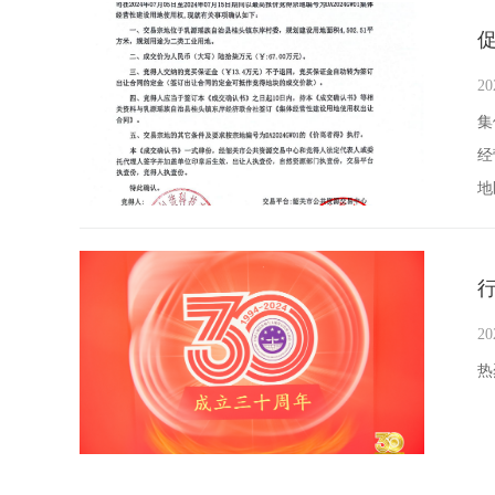
20
集
经
地
评
行
20
热