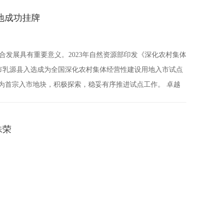
地成功挂牌
发展具有重要意义。2023年自然资源部印发《深化农村集体
关市乳源县入选成为全国深化农村集体经营性建设用地入市试点
为首宗入市地块，积极探索，稳妥有序推进试点工作。 卓越
利推动韶关首宗集体经营性建设用地入市贡献智慧力量。
殊荣