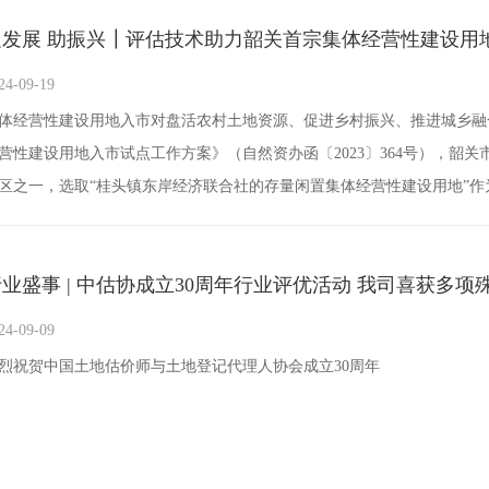
促发展 助振兴┃评估技术助力韶关首宗集体经营性建设用
24-09-19
体经营性建设用地入市对盘活农村土地资源、促进乡村振兴、推进城乡融合
营性建设用地入市试点工作方案》（自然资办函〔2023〕364号），韶
区之一，选取“桂头镇东岸经济联合社的存量闲置集体经营性建设用地”作
估积极参与韶关市乳源县集体经营性建设用地入市相关的咨询工作，为顺
业盛事 | 中估协成立30周年行业评优活动 我司喜获多项
24-09-09
烈祝贺中国土地估价师与土地登记代理人协会成立30周年