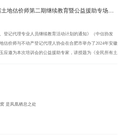
技术公益援助——卓越总工程师欧翠玉应邀为2024年安徽省土地估价师第二期继续教育暨公益援助专场培训会授课
价、登记代理专业人员继续教育活动计划的通知》（中估协发
徽省土地估价师与不动产登记代理人协会在合肥市举办了2024年安徽
玉应邀为本次培训会的公益援助专家，讲授题为《全民所有土
草窝 是凤凰栖息之处